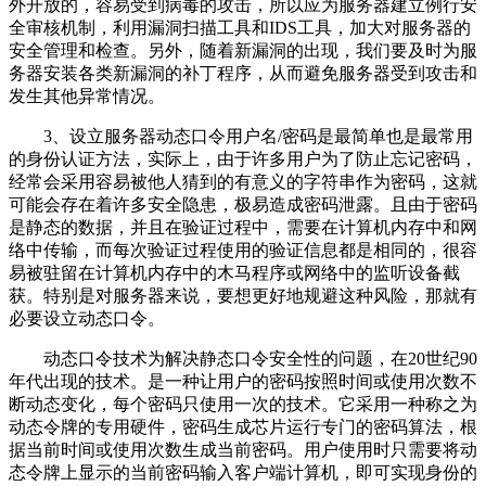
外开放的，容易受到病毒的攻击，所以应为服务器建立例行安
全审核机制，利用漏洞扫描工具和IDS工具，加大对服务器的
安全管理和检查。另外，随着新漏洞的出现，我们要及时为服
务器安装各类新漏洞的补丁程序，从而避免服务器受到攻击和
发生其他异常情况。
3、设立服务器动态口令用户名/密码是最简单也是最常用
的身份认证方法，实际上，由于许多用户为了防止忘记密码，
经常会采用容易被他人猜到的有意义的字符串作为密码，这就
可能会存在着许多安全隐患，极易造成密码泄露。且由于密码
是静态的数据，并且在验证过程中，需要在计算机内存中和网
络中传输，而每次验证过程使用的验证信息都是相同的，很容
易被驻留在计算机内存中的木马程序或网络中的监听设备截
获。特别是对服务器来说，要想更好地规避这种风险，那就有
必要设立动态口令。
动态口令技术为解决静态口令安全性的问题，在20世纪90
年代出现的技术。是一种让用户的密码按照时间或使用次数不
断动态变化，每个密码只使用一次的技术。它采用一种称之为
动态令牌的专用硬件，密码生成芯片运行专门的密码算法，根
据当前时间或使用次数生成当前密码。用户使用时只需要将动
态令牌上显示的当前密码输入客户端计算机，即可实现身份的